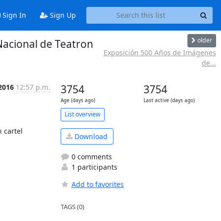
Sign In
Sign Up
older
Nacional de Teatron
Exposición 500 Años de Imágenes
de...
 2016
12:57 p.m.
3754
3754
Age (days ago)
Last active (days ago)
List overview
cartel 
Download
0 comments
1 participants
Add to favorites
TAGS (0)