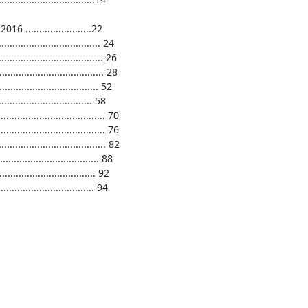
......................22

.................................. 24

.................................. 26

................................... 28

............................... 52

......................... 58

.................................... 70

..................................... 76

..................................... 82

................................ 88

................................ 92

.................................. 94