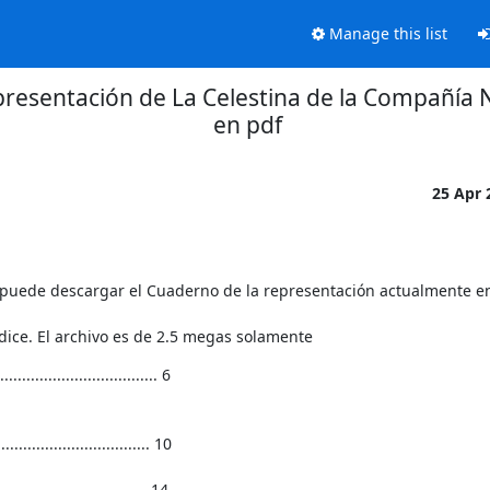
Manage this list
presentación de La Celestina de la Compañía 
en pdf
25 Apr
 puede descargar el Cuaderno de la representación actualmente en 
dice. El archivo es de 2.5 megas solamente
.................................. 6

................................ 10

..........................14
