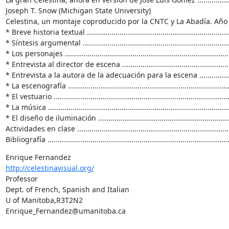
Joseph T. Snow (Michigan State University)

Celestina, un montaje coproducido por la CNTC y La Abadía. Año 2016 ..
* Breve historia textual ........................................................................
* Síntesis argumental ...........................................................................
* Los personajes ...................................................................................
* Entrevista al director de escena .........................................................
* Entrevista a la autora de la adecuación para la escena .......................
* La escenografía .................................................................................
* El vestuario .......................................................................................
* La música ..........................................................................................
* El diseño de iluminación ....................................................................
Actividades en clase .............................................................................
Bibliografía .........................................................................................
http://celestinavisual.org/
Professor

Dept. of French, Spanish and Italian

U of Manitoba,R3T2N2

Enrique_Fernandez@umanitoba.ca