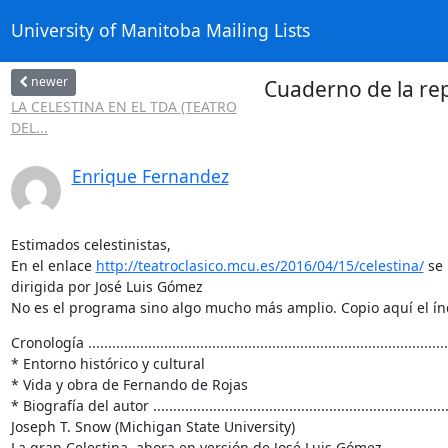
University of Manitoba Mailing Lists
newer
Cuaderno de la re
LA CELESTINA EN EL TDA (TEATRO
DEL...
Enrique Fernandez
Estimados celestinistas,

En el enlace 
http://teatroclasico.mcu.es/2016/04/15/celestina/
 se
dirigida por José Luis Gómez

No es el programa sino algo mucho más amplio. Copio aquí el ín
Cronología ............................................................................................
* Entorno histórico y cultural

* Vida y obra de Fernando de Rojas

* Biografía del autor ............................................................................
Joseph T. Snow (Michigan State University)

La gran Celestina, ahora en versión de José Luis Gómez ........................