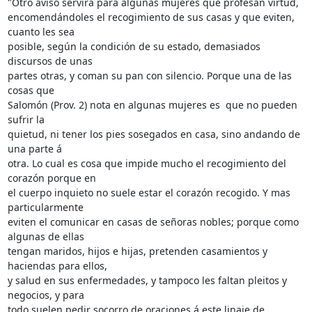
"Otro aviso servirá para algunas mujeres que profesan virtud, 

encomendándoles el recogimiento de sus casas y que eviten, 
cuanto les sea 

posible, según la condición de su estado, demasiados 
discursos de unas 

partes otras, y coman su pan con silencio. Porque una de las 
cosas que 

Salomón (Prov. 2) nota en algunas mujeres es  que no pueden 
sufrir la 

quietud, ni tener los pies sosegados en casa, sino andando de 
una parte á 

otra. Lo cual es cosa que impide mucho el recogimiento del 
corazón porque en 

el cuerpo inquieto no suele estar el corazón recogido. Y mas 
particularmente 

eviten el comunicar en casas de señoras nobles; porque como 
algunas de ellas 

tengan maridos, hijos e hijas, pretenden casamientos y 
haciendas para ellos, 

y salud en sus enfermedades, y tampoco les faltan pleitos y 
negocios, y para 

todo suelen pedir socorro de oraciones á este linaje de 