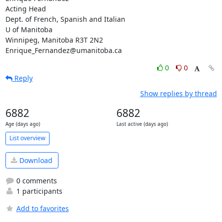
Acting Head

Dept. of French, Spanish and Italian

U of Manitoba

Winnipeg, Manitoba R3T 2N2

Enrique_Fernandez@umanitoba.ca
0
0
Reply
Show replies by thread
6882
6882
Age (days ago)
Last active (days ago)
List overview
Download
0 comments
1 participants
Add to favorites