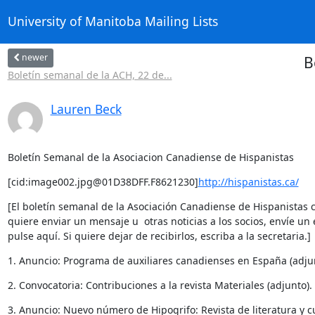
University of Manitoba Mailing Lists
newer
B
Boletín semanal de la ACH, 22 de...
Lauren Beck
Boletín Semanal de la Asociacion Canadiense de Hispanistas
[cid:image002.jpg@01D38DFF.F8621230]
http://hispanistas.ca/
[El boletín semanal de la Asociación Canadiense de Hispanistas c
quiere enviar un mensaje u  otras noticias a los socios, envíe un e
pulse aquí. Si quiere dejar de recibirlos, escriba a la secretaria.]
1. Anuncio: Programa de auxiliares canadienses en España (adjun
2. Convocatoria: Contribuciones a la revista Materiales (adjunto).
3. Anuncio: Nuevo número de Hipogrifo: Revista de literatura y cu