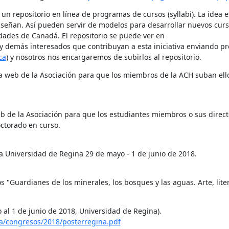
un repositorio en línea de programas de cursos (syllabi). La idea e
eñan. Así pueden servir de modelos para desarrollar nuevos curso
idea de qué tipo de cursos de español se ofrecen en las universidades de Canadá. El repositorio se puede ver en 
y demás interesados que contribuyan a esta iniciativa enviando pr
ca
) y nosotros nos encargaremos de subirlos al repositorio.
ina web de la Asociación para que los miembros de la ACH suban ell
eb de la Asociación para que los estudiantes miembros o sus directo
"Guardianes de los minerales, los bosques y las aguas. Arte, litera
al 1 de junio de 2018, Universidad de Regina).

ca/congresos/2018/posterregina.pdf