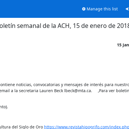
Manage this list
oletín semanal de la ACH, 15 de enero de 201
15 Ja
ontiene noticias, convocatorias y mensajes de interés para nuestro
mail a la secretaria Lauren Beck lbeck@mta.ca.     ,Para ver boletin
to).
ltura del Siglo de Oro 
https://www.revistahipogrifo.com/index.php