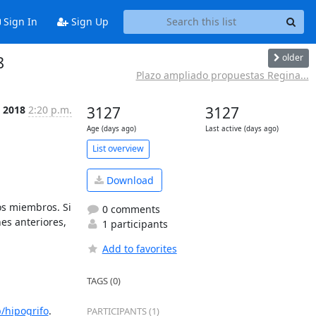
Sign In
Sign Up
older
8
Plazo ampliado propuestas Regina...
n 2018
2:20 p.m.
3127
3127
Age (days ago)
Last active (days ago)
List overview
Download
s miembros. Si 
0 comments
es anteriores, 
1 participants
Add to favorites
TAGS (0)
/hipogrifo
.
PARTICIPANTS (1)