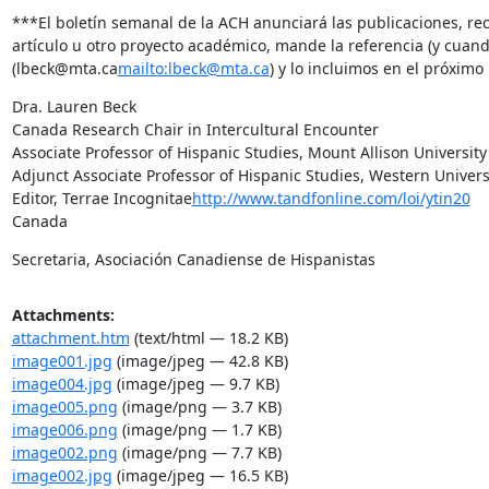
***El boletín semanal de la ACH anunciará las publicaciones, reco
artículo u otro proyecto académico, mande la referencia (y cuando p
(lbeck@mta.ca
mailto:lbeck@mta.ca
) y lo incluimos en el próximo
Dra. Lauren Beck

Canada Research Chair in Intercultural Encounter

Associate Professor of Hispanic Studies, Mount Allison University

Adjunct Associate Professor of Hispanic Studies, Western Universi
Editor, Terrae Incognitae
http://www.tandfonline.com/loi/ytin20
Canada
Secretaria, Asociación Canadiense de Hispanistas
Attachments:
attachment.htm
(text/html — 18.2 KB)
image001.jpg
(image/jpeg — 42.8 KB)
image004.jpg
(image/jpeg — 9.7 KB)
image005.png
(image/png — 3.7 KB)
image006.png
(image/png — 1.7 KB)
image002.png
(image/png — 7.7 KB)
image002.jpg
(image/jpeg — 16.5 KB)