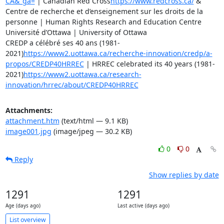
CA&_ga=
 | Canadian Red Cross
https://www.redcross.ca/
 &

Centre de recherche et d’enseignement sur les droits de la 
personne | Human Rights Research and Education Centre

Université d’Ottawa | University of Ottawa

CREDP a célébré ses 40 ans (1981-
2021)
https://www2.uottawa.ca/recherche-innovation/credp/a-
propos/CREDP40HRREC
 | HRREC celebrated its 40 years (1981-
2021)
https://www2.uottawa.ca/research-
innovation/hrrec/about/CREDP40HRREC
Attachments:
attachment.htm
(text/html — 9.1 KB)
image001.jpg
(image/jpeg — 30.2 KB)
0
0
Reply
Show replies by date
1291
1291
Age (days ago)
Last active (days ago)
List overview