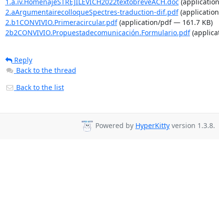
1.a.iv.HomenajeSTREJILEVICH2022textobreveACH.doc
(applicatio
2.aArgumentairecolloqueSpectres-traduction-dif.pdf
(applicatio
2.b1CONVIVIO.Primeracircular.pdf
(application/pdf — 161.7 KB)
2b2CONVIVIO.Propuestadecomunicación.Formulario.pdf
(applica
Reply
Back to the thread
Back to the list
Powered by
HyperKitty
version 1.3.8.