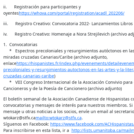
ii.      Registración para participantes y 
oyentes
https://whova.com/portal/registration/acadl_202206/
iii.      Registro Creativo: Convocatoria 2022- Lanzamientos Libros
iv.      Registro Creativo: Homenaje a Nora Strejilevich (archivo ad
1.  Convocatorias

     *   Espectros precoloniales y resurgimientos autóctonos en las artes y la literatura: 
miradas cruzadas Canarias/Caribe (archivo adjunto, 
enlace
https://hispanistes.fr/index.php/evenements/detailevenem
precoloniales-y-resurgimientos-autoctonos-en-las-artes-y-la-lite
cruzadas-canarias-caribe
)

     *   VIII Congreso Internacional de la Asociación Convivio para el Estudio de los 
Cancioneros y de la Poesía de Cancionero (archivo adjunto)
El boletín semanal de la Asociación Canadiense de Hispanistas con
convocatorias y mensajes de interés para nuestros miembros. Si 
mensaje u otras noticias a los socios, envíe un email al secretario
wtokarz@stfx.ca
mailto:wtokarz@stfx.ca
.

Síguenos en Facebook: 
https://www.facebook.com/ACHispanistas
Para inscribirse en esta lista, ir a  
http://lists.umanitoba.ca/mail