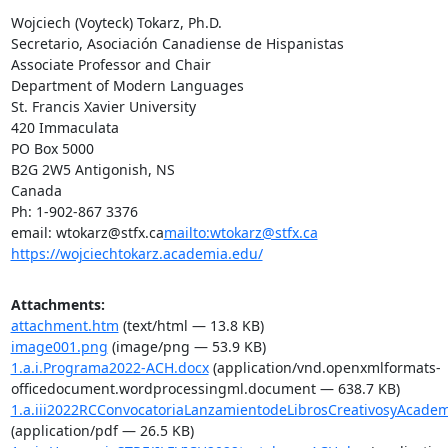
Wojciech (Voyteck) Tokarz, Ph.D.

Secretario, Asociación Canadiense de Hispanistas

Associate Professor and Chair

Department of Modern Languages

St. Francis Xavier University

420 Immaculata

PO Box 5000

B2G 2W5 Antigonish, NS

Canada

Ph: 1-902-867 3376

email: wtokarz@stfx.ca
mailto:wtokarz@stfx.ca
https://wojciechtokarz.academia.edu/
Attachments:
attachment.htm
(text/html — 13.8 KB)
image001.png
(image/png — 53.9 KB)
1.a.i.Programa2022-ACH.docx
(application/vnd.openxmlformats-
officedocument.wordprocessingml.document — 638.7 KB)
1.a.iii2022RCConvocatoriaLanzamientodeLibrosCreativosyAcadem
(application/pdf — 26.5 KB)