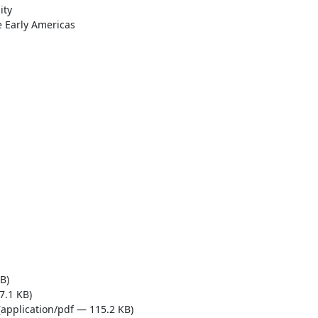
ty

e Early Americas

B)
7.1 KB)
application/pdf — 115.2 KB)