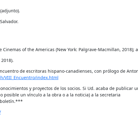
(adjunto).
he Cinemas of the Americas (New York: Palgrave-Macmillan, 2018); a
 2018).
encuentro de escritoras hispano-canadienses, con prólogo de Anto
eh/VIII_Encuentro/index.html
nocimientos y proyectos de los socios. Si Ud. acaba de publicar un 
osible un vínculo a la obra o a la noticia) a la secretaria 
 boletín.***
/