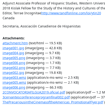
Adjunct Associate Professor of Hispanic Studies, Western Universi
2018 Kislak Fellow for the Study of the History and Cultures of th
Editor, Terrae Incognitae
http://www.tandfonline.com/loi/ytin20
Canada
Secretaria, Asociación Canadiense de Hispanistas
Attachments:
attachment.htm
(text/html — 19.5 KB)
image001.jpg
(image/jpeg — 42.8 KB)
image004.jpg
(image/jpeg — 9.7 KB)
image005.png
(image/png — 3.7 KB)
image006.png
(image/png — 1.7 KB)
image002.png
(image/png — 7.7 KB)
image002.jpg
(image/jpeg — 19.8 KB)
image003.wmz
(application/x-ms-wmz — 2.5 KB)
image005.wmz
(application/x-ms-wmz — 2.1 KB)
image006.png
(image/png — 66.3 KB)
2CONVOCATORIAFILGUA2019.oficial.pdf
(application/pdf — 1.2 M
3cervantesconferenceprogramfinal002.pdf
(application/pdf — 37
ThePrecariousintheCinemasoftheAmericas_PromotionalFlyer.pdf
(