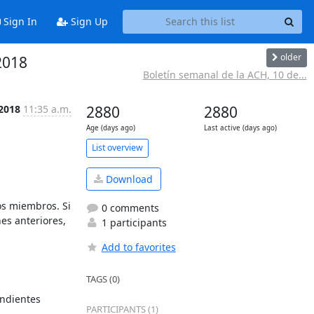
Sign In
Sign Up
older
2018
Boletín semanal de la ACH, 10 de...
 2018
11:35 a.m.
2880
2880
Age (days ago)
Last active (days ago)
List overview
Download
s miembros. Si 
0 comments
es anteriores, 
1 participants
Add to favorites
TAGS (0)
ndientes 
PARTICIPANTS (1)