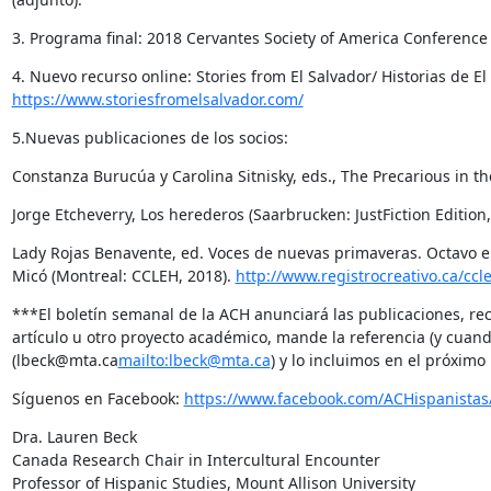
3. Programa final: 2018 Cervantes Society of America Conference 
https://www.storiesfromelsalvador.com/
5.Nuevas publicaciones de los socios:
Constanza Burucúa y Carolina Sitnisky, eds., The Precarious in t
Jorge Etcheverry, Los herederos (Saarbrucken: JustFiction Edition,
Lady Rojas Benavente, ed. Voces de nuevas primaveras. Octavo 
Micó (Montreal: CCLEH, 2018). 
http://www.registrocreativo.ca/ccl
***El boletín semanal de la ACH anunciará las publicaciones, reco
artículo u otro proyecto académico, mande la referencia (y cuando p
(lbeck@mta.ca
mailto:lbeck@mta.ca
) y lo incluimos en el próximo
Síguenos en Facebook: 
https://www.facebook.com/ACHispanistas
Dra. Lauren Beck

Canada Research Chair in Intercultural Encounter

Professor of Hispanic Studies, Mount Allison University
