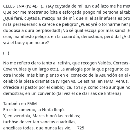
CELESTINA (IV, 4).-  (...) ¡Ay cuytada de mí! ¡En qué lazo me he meti
Que por me mostrar solícita e esforçada pongo mi persona al tabl
¿Qué faré, cuytada, mezquina de mí, que ni el salir afuera es pro
ni la perseuerancia carece de peligro? ¿Pues yré o tornarme he? ¡
dubdosa a dura perplexidad! ¡No sé qual escoja por más sano! ¡En
osar, manifiesto peligro; en la couardía, denostada, perdida! ¿A d
yrá el buey que no are?
(...)
No me refiero claro tanto al refrán, que recogen Valdés, Correas o
Covarrubias (y un largo etc.). La analogía por la que pregunto es 
otra índole, más bien pienso en el contexto de la Asunción en el q
celebró la pieza dramática (Virgen vs. Celestina, en FMM, Venus, 

ofrecida al pastor por el diablo), ca. 1518 y, como creo aunque no
demostrar, en un convento (tal vez el de clarisas de Entrena)
También en FMM

En este comedio, la Ninfa llegó.     

Y, en viéndola, Mares hincó las rodillas;     

turbóse de ver tan sanctas cuadrillas,     

angélicas todas, que nunca las vio.     725
