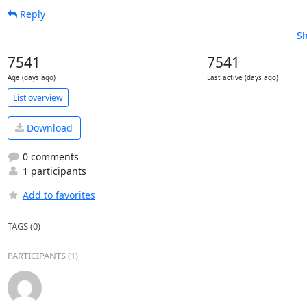
Reply
Sh
7541
7541
Age (days ago)
Last active (days ago)
List overview
Download
0 comments
1 participants
Add to favorites
TAGS (0)
PARTICIPANTS (1)