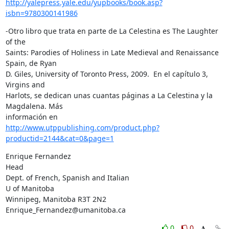
http://yalepress.yale.edu/yupbooks/book.asp?
isbn=9780300141986
-Otro libro que trata en parte de La Celestina es The Laughter 
of the 

Saints: Parodies of Holiness in Late Medieval and Renaissance 
Spain, de Ryan 

D. Giles, University of Toronto Press, 2009.  En el capítulo 3, 
Virgins and 

Harlots, se dedican unas cuantas páginas a La Celestina y la 
Magdalena. Más 

http://www.utppublishing.com/product.php?
productid=2144&cat=0&page=1
Enrique Fernandez

Head

Dept. of French, Spanish and Italian

U of Manitoba

Winnipeg, Manitoba R3T 2N2

Enrique_Fernandez@umanitoba.ca
0
0