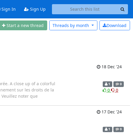
Sign In
Sign Up
Start a new thread
Threads by
month
Download
18 Dec '24
ée. A close up of a colorful
1
0
gnement sur les droits de la
0
0
 Veuillez noter que
17 Dec '24
1
0