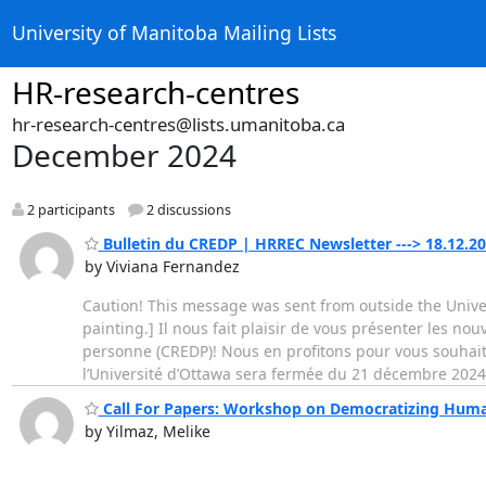
University of Manitoba Mailing Lists
HR-research-centres
hr-research-centres@lists.umanitoba.ca
December 2024
2 participants
2 discussions
Bulletin du CREDP | HRREC Newsletter ---> 18.12.2
by Viviana Fernandez
Caution! This message was sent from outside the Univers
painting.] Il nous fait plaisir de vous présenter les no
personne (CREDP)! Nous en profitons pour vous souhait
l’Université d’Ottawa sera fermée du 21 décembre 202
Call For Papers: Workshop on Democratizing Human
by Yilmaz, Melike