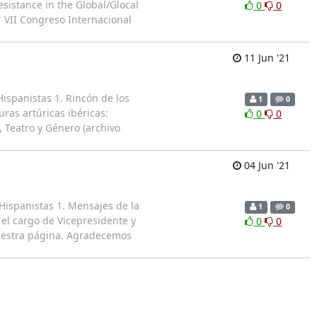
esistance in the Global/Glocal
0
0
 * VII Congreso Internacional
11 Jun '21
ispanistas 1. Rincón de los
1
0
as artúricas ibéricas:
0
0
, Teatro y Género (archivo
04 Jun '21
Hispanistas 1. Mensajes de la
1
0
 el cargo de Vicepresidente y
0
0
nuestra página. Agradecemos