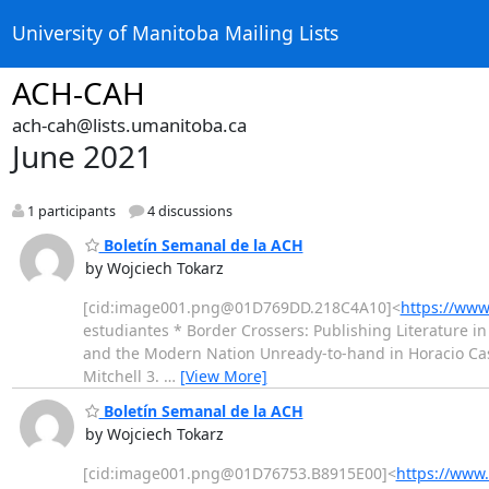
University of Manitoba Mailing Lists
ACH-CAH
ach-cah@lists.umanitoba.ca
June 2021
1 participants
4 discussions
Boletín Semanal de la ACH
by Wojciech Tokarz
[cid:image001.png@01D769DD.218C4A10]<
https://www
estudiantes * Border Crossers: Publishing Literature in 
and the Modern Nation Unready-to-hand in Horacio Caste
Mitchell 3.
…
[View More]
Boletín Semanal de la ACH
by Wojciech Tokarz
[cid:image001.png@01D76753.B8915E00]<
https://www.