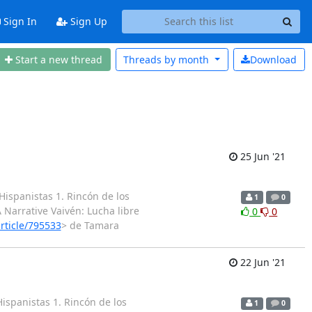
Sign In
Sign Up
Start a new thread
Threads by
month
Download
25 Jun '21
Hispanistas 1. Rincón de los
1
0
A Narrative Vaivén: Lucha libre
0
0
rticle/795533
> de Tamara
22 Jun '21
ispanistas 1. Rincón de los
1
0