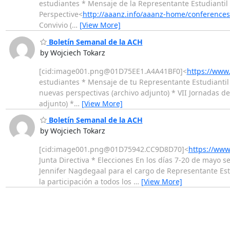
estudiantes * Mensaje de la Representante Estudiantil (
Perspective<
http://aaanz.info/aaanz-home/conferences
Convivio (
…
[View More]
Boletín Semanal de la ACH
by Wojciech Tokarz
[cid:image001.png@01D75EE1.A4A41BF0]<
https://www.
estudiantes * Mensaje de tu Representante Estudiantil (a
nuevas perspectivas (archivo adjunto) * VII Jornadas de 
adjunto) *
…
[View More]
Boletín Semanal de la ACH
by Wojciech Tokarz
[cid:image001.png@01D75942.CC9D8D70]<
https://www
Junta Directiva * Elecciones En los días 7-20 de mayo s
Jennifer Nagdegaal para el cargo de Representante Est
la participación a todos los
…
[View More]