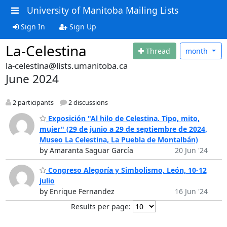
University of Manitoba Mailing Lists
Sign In
Sign Up
La-Celestina
Thread
month
la-celestina@lists.umanitoba.ca
June 2024
2 participants
2 discussions
Exposición "Al hilo de Celestina. Tipo, mito,
mujer" (29 de junio a 29 de septiembre de 2024,
Museo La Celestina, La Puebla de Montalbán)
by Amaranta Saguar García
20 Jun '24
Congreso Alegoría y Simbolismo, León, 10-12
julio
by Enrique Fernandez
16 Jun '24
Results per page: