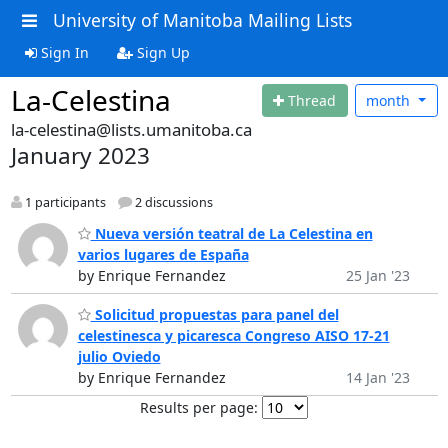
University of Manitoba Mailing Lists
Sign In
Sign Up
La-Celestina
Thread
month
la-celestina@lists.umanitoba.ca
January 2023
1 participants
2 discussions
Nueva versión teatral de La Celestina en
varios lugares de España
by Enrique Fernandez
25 Jan '23
Solicitud propuestas para panel del
celestinesca y picaresca Congreso AISO 17-21
julio Oviedo
by Enrique Fernandez
14 Jan '23
Results per page: