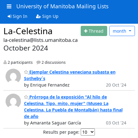
University of Manitoba Mailing Lists
Sign In
Sign Up
La-Celestina
Thread
month
la-celestina@lists.umanitoba.ca
October 2024
2 participants
2 discussions
Ejemplar Celestina veneciana subasta en
Sotheby´s
by Enrique Fernandez
20 Oct '24
Prórroga de la exposición "Al hilo de
Celestina. Tipo, mito, mujer" (Museo La
Celestina, La Puebla de Montalbán) hasta final
de año
by Amaranta Saguar García
03 Oct '24
Results per page: