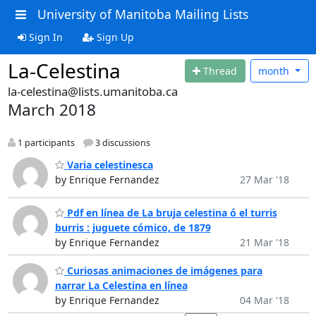
University of Manitoba Mailing Lists
Sign In
Sign Up
La-Celestina
Thread
month
la-celestina@lists.umanitoba.ca
March 2018
1 participants
3 discussions
Varia celestinesca
by Enrique Fernandez
27 Mar '18
Pdf en línea de La bruja celestina ó el turris
burris : juguete cómico, de 1879
by Enrique Fernandez
21 Mar '18
Curiosas animaciones de imágenes para
narrar La Celestina en línea
by Enrique Fernandez
04 Mar '18