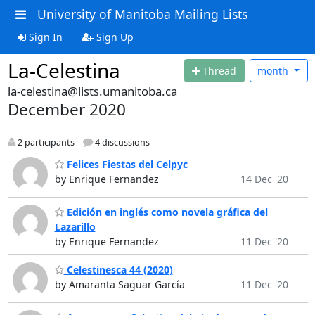
University of Manitoba Mailing Lists
Sign In
Sign Up
La-Celestina
Thread
month
la-celestina@lists.umanitoba.ca
December 2020
2 participants
4 discussions
Felices Fiestas del Celpyc
by Enrique Fernandez
14 Dec '20
Edición en inglés como novela gráfica del
Lazarillo
by Enrique Fernandez
11 Dec '20
Celestinesca 44 (2020)
by Amaranta Saguar García
11 Dec '20