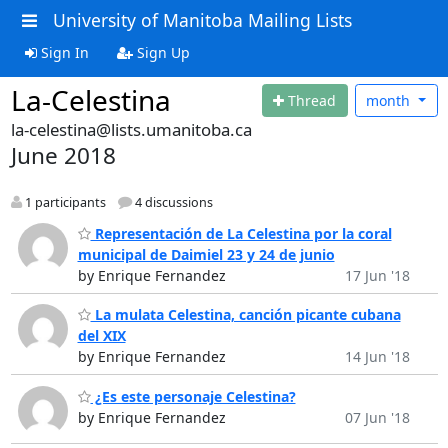
University of Manitoba Mailing Lists
Sign In
Sign Up
La-Celestina
Thread
month
la-celestina@lists.umanitoba.ca
June 2018
1 participants
4 discussions
Representación de La Celestina por la coral
municipal de Daimiel 23 y 24 de junio
by Enrique Fernandez
17 Jun '18
La mulata Celestina, canción picante cubana
del XIX
by Enrique Fernandez
14 Jun '18
¿Es este personaje Celestina?
by Enrique Fernandez
07 Jun '18