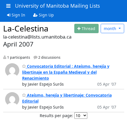
University of Manitoba Mailing Lists
Sign In
Sign Up
La-Celestina
Thread
month
la-celestina@lists.umanitoba.ca
April 2007
1 participants
2 discussions
Convocatoria Editorial : Ateísmo, herejía y
libertinaje en la España Medieval y del
Renacimiento
by Javier Espejo Surós
05 Apr '07
Ateísmo, herejía y libertinaje: Convocatoria
Editorial
by Javier Espejo Surós
05 Apr '07
Results per page: