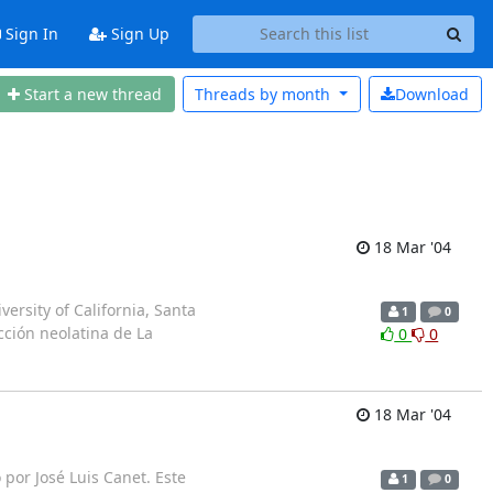
Sign In
Sign Up
Start a new thread
Threads by
month
Download
18 Mar '04
versity of California, Santa
1
0
cción neolatina de La
0
0
18 Mar '04
por José Luis Canet. Este
1
0