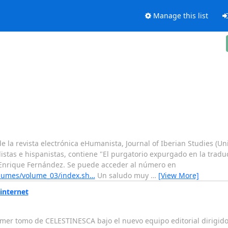
Manage this list
e la revista electrónica eHumanista, Journal of Iberian Studies (Uni
listas e hispanistas, contiene "El purgatorio expurgado en la tradu
e Enrique Fernández. Se puede acceder al número en
olumes/volume_03/index.sh…
Un saludo muy
…
[View More]
internet
mer tomo de CELESTINESCA bajo el nuevo equipo editorial dirigido 