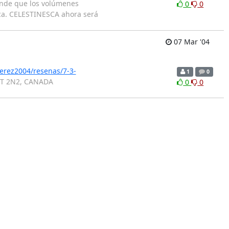
rande que los volúmenes
0
0
poca. CELESTINESCA ahora será
07 Mar '04
erez2004/resenas/7-3-
1
0
R3T 2N2, CANADA
0
0