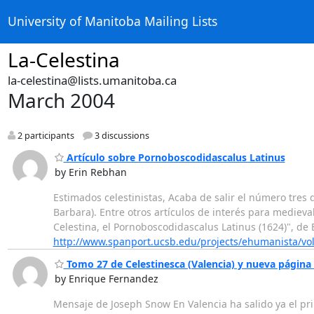
University of Manitoba Mailing Lists
La-Celestina
la-celestina@lists.umanitoba.ca
March 2004
2 participants
3 discussions
Artículo sobre Pornoboscodidascalus Latinus
by Erin Rebhan
Estimados celestinistas, Acaba de salir el número tres d
Barbara). Entre otros artículos de interés para medieva
Celestina, el Pornoboscodidascalus Latinus (1624)", d
http://www.spanport.ucsb.edu/projects/ehumanista/v
Tomo 27 de Celestinesca (Valencia) y nueva página 
by Enrique Fernandez
Mensaje de Joseph Snow En Valencia ha salido ya el pri